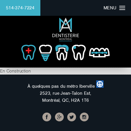
514-374-7224
MENU
ACCUEIL
CLINIQUE
DOCTEUR
BEAU SOURIRE
En Construction
SERVICES
À quelques pas du métro Iberville
2523, rue Jean-Talon Est,
FINANCEMENT
Montréal, QC, H2A 1T6
Mounaim Azmi