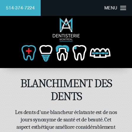
514-374-7224
MENU
ACCUEIL
CLINIQUE
DOCTEUR
BEAU SOURIRE
BLANCHIMENT DES
SERVICES
DENTS
FINANCEMENT
Les dents d’une blancheur éclatante est de nos
Mounaim Azmi
jours synonyme de santé et de beauté. Cet
aspect esthétique améliore considérablement