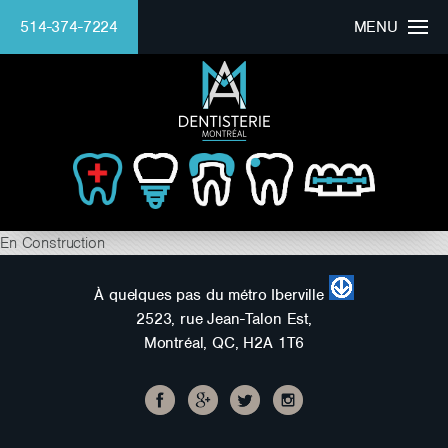
514-374-7224
MENU
ACCUEIL
CLINIQUE
DOCTEUR
BEAU SOURIRE
En Construction
SERVICES
À quelques pas du métro Iberville
2523, rue Jean-Talon Est,
FINANCEMENT
Montréal, QC, H2A 1T6
Mounaim Azmi