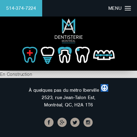
514-374-7224
MENU
HOMEPAGE
CLINIC
DOCTOR
BEAUTIFUL SMILE
En Construction
SERVICES
À quelques pas du métro Iberville
2523, rue Jean-Talon Est,
FINANCING
Montréal, QC, H2A 1T6
Mounaim Azmi