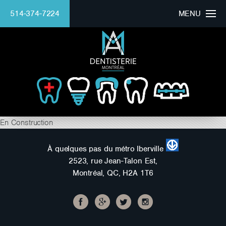
514-374-7224
MENU
HOMEPAGE
CLINIC
DOCTOR
BEAUTIFUL SMILE
En Construction
SERVICES
À quelques pas du métro Iberville
2523, rue Jean-Talon Est,
FINANCING
Montréal, QC, H2A 1T6
Mounaim Azmi