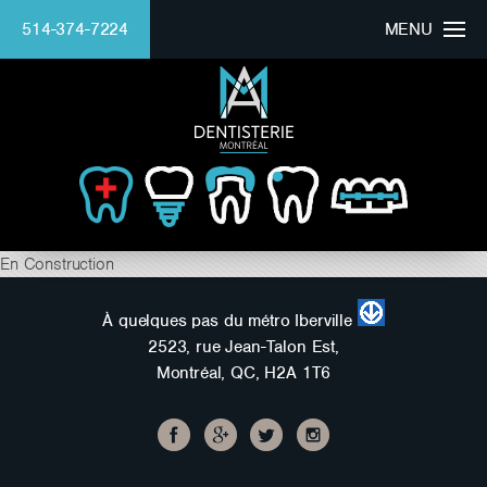
514-374-7224
MENU
HOMEPAGE
CLINIC
DOCTOR
BEAUTIFUL SMILE
En Construction
SERVICES
À quelques pas du métro Iberville
2523, rue Jean-Talon Est,
FINANCING
Montréal, QC, H2A 1T6
Mounaim Azmi