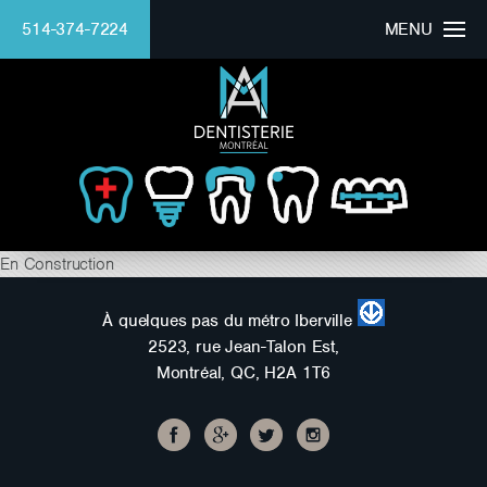
514-374-7224
MENU
HOMEPAGE
CLINIC
DOCTOR
BEAUTIFUL SMILE
En Construction
SERVICES
À quelques pas du métro Iberville
2523, rue Jean-Talon Est,
FINANCING
Montréal, QC, H2A 1T6
Mounaim Azmi