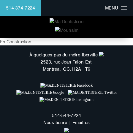
514-374-7224
MENU
HOMEPAGE
CLINIC
En Construction
DOCTOR
À quelques pas du métro Iberville
2523, rue Jean-Talon Est,
Montréal, QC, H2A 1T6
BEAUTIFUL SMILE
SERVICES
FINANCING
514-544-7224
Mounaim Azmi
Nous écrire
|
Email us